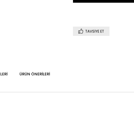
TAVSIYE ET
LERI
ÜRÜN ÖNERILERI