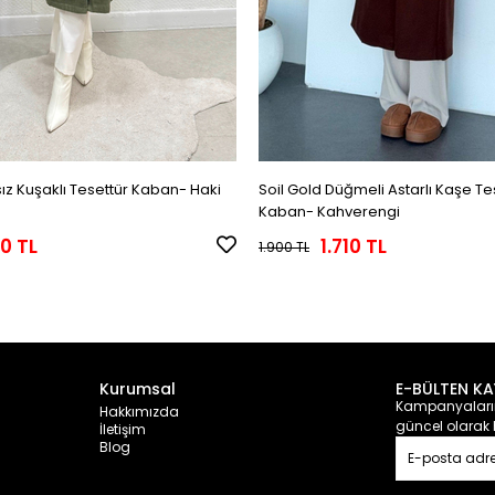
ız Kuşaklı Tesettür Kaban- Haki
Soil Gold Düğmeli Astarlı Kaşe Te
Kaban- Kahverengi
0 TL
1.710 TL
1.900 TL
Kurumsal
E-BÜLTEN KA
Kampanyalarım
Hakkımızda
güncel olarak 
İletişim
Blog