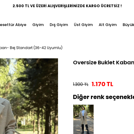
2.500 TL VE ÜZERİ ALIŞVERİŞLERİNİZDE KARGO ÜCRETSİZ !
esettür Abiye
Giyim
Dış Giyim
Üst Giyim
Alt Giyim
Büyük
aban- Bej Standart (36-42 Uyumlu)
Oversize Buklet Kaba
1.170 TL
1.300 TL
Diğer renk seçenekl