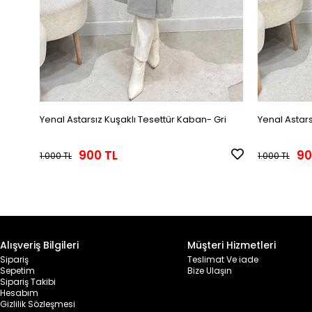
Yenal Astarsız Kuşaklı Tesettür Kaban- Gri
Yenal Astars
900 TL
90
1.000 TL
1.000 TL
Alışveriş Bilgileri
Müşteri Hizmetleri
Sipariş
Teslimat Ve iade
Sepetim
Bize Ulaşın
Sipariş Takibi
Hesabım
Gizlilik Sözleşmesi