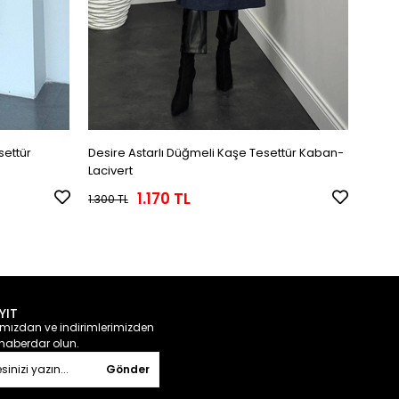
settür
Desire Astarlı Düğmeli Kaşe Tesettür Kaban-
Danis
Lacivert
Kaba
1.170 TL
1.300 TL
1.800 
YIT
ızdan ve indirimlerimizden
haberdar olun.
Gönder