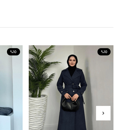
%10
%10