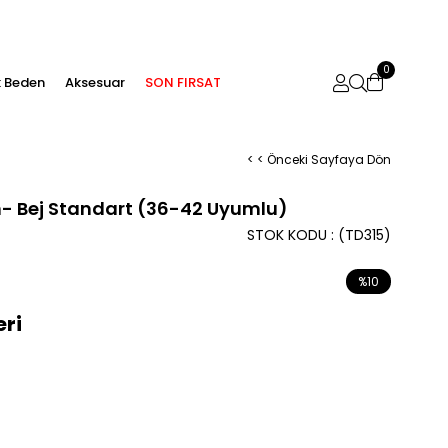
0
 Beden
Aksesuar
SON FIRSAT
< < Önceki Sayfaya Dön
n- Bej Standart (36-42 Uyumlu)
STOK KODU
(TD315)
%
10
İndirim
eri