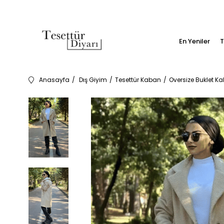
En Yeniler
T
Anasayfa
Dış Giyim
Tesettür Kaban
Oversize Buklet K