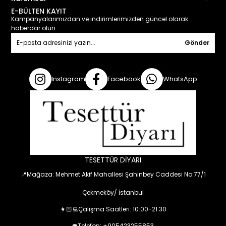
E-BÜLTEN KAYIT
Kampanyalarımızdan ve indirimlerimizden güncel olarak
haberdar olun.
Gönder
Instagram
Facebook
WhatsApp
TESETTÜR DİYARI
📍Mağaza: Mehmet Akif Mahallesi Şahinbey Caddesi No:77/1
Çekmeköy/ İstanbul
👩🏻‍💻Çalışma Saatleri: 10:00-21:30
☎️Telefon: +905423255853