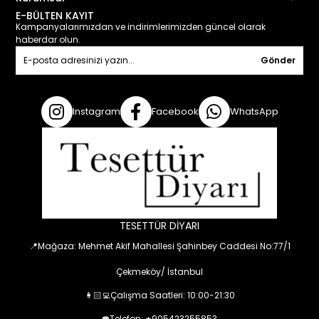
E-BÜLTEN KAYIT
Kampanyalarımızdan ve indirimlerimizden güncel olarak
haberdar olun.
Gönder
Instagram
Facebook
WhatsApp
TESETTÜR DİYARI
📍Mağaza: Mehmet Akif Mahallesi Şahinbey Caddesi No:77/1
Çekmeköy/ İstanbul
👩🏻‍💻Çalışma Saatleri: 10:00-21:30
☎️Telefon: +905423255853