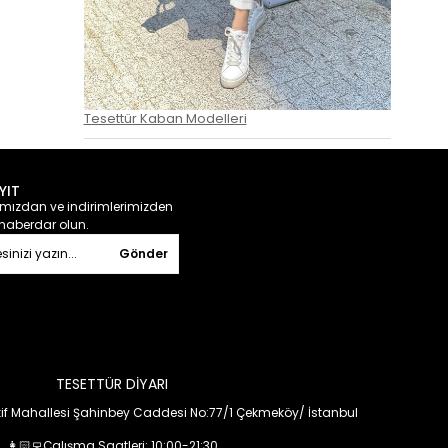
Tesettür Kaban Modelleri
YIT
ızdan ve indirimlerimizden
haberdar olun.
Gönder
TESETTÜR DİYARI
f Mahallesi Şahinbey Caddesi No:77/1 Çekmeköy/ İstanbul
👩🏻‍💻Çalışma Saatleri: 10:00-21:30