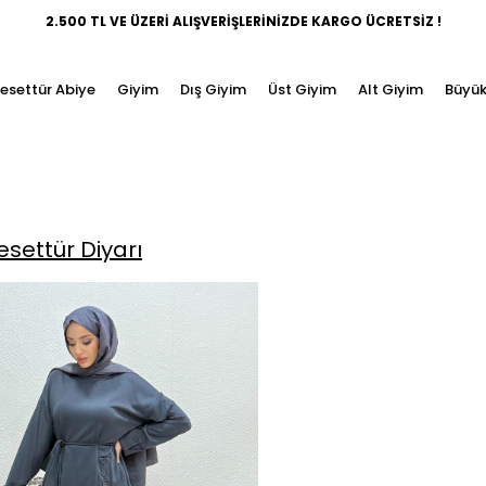
2.500 TL VE ÜZERİ ALIŞVERİŞLERİNİZDE KARGO ÜCRETSİZ !
esettür Abiye
Giyim
Dış Giyim
Üst Giyim
Alt Giyim
Büyük
esettür Diyarı