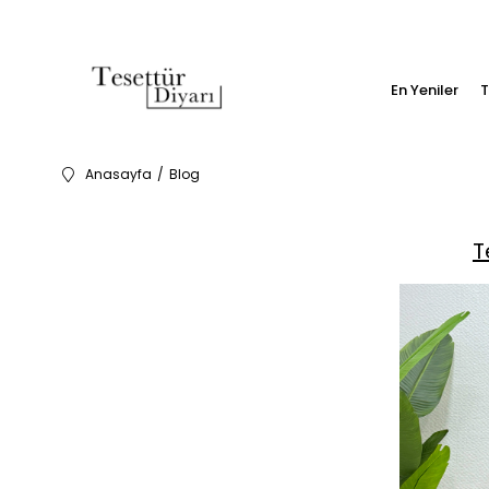
En Yeniler
T
Anasayfa
Blog
T