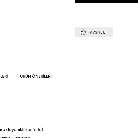
TAVSIYE ET
LERI
ÜRÜN ÖNERILERI
ra dayanıklı, konforlu)