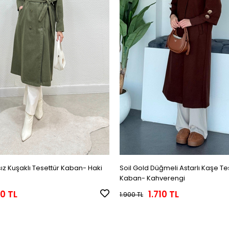
ız Kuşaklı Tesettür Kaban- Haki
Soil Gold Düğmeli Astarlı Kaşe Te
Kaban- Kahverengi
0 TL
1.710 TL
1.900 TL