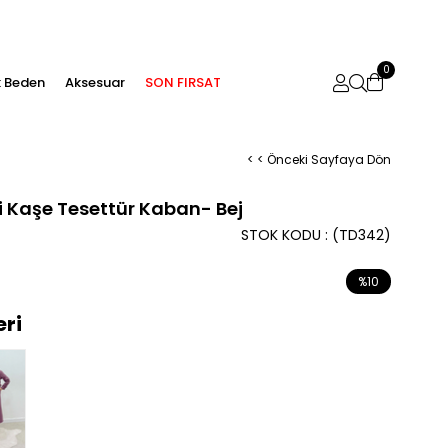
0
 Beden
Aksesuar
SON FIRSAT
< < Önceki Sayfaya Dön
i Kaşe Tesettür Kaban- Bej
STOK KODU
(TD342)
%
10
İndirim
eri