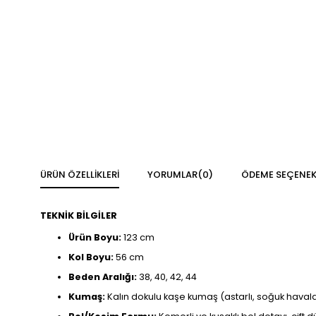
ÜRÜN ÖZELLIKLERI
YORUMLAR
(0)
ÖDEME SEÇENEK
TEKNİK BİLGİLER
Ürün Boyu:
123 cm
Kol Boyu:
56 cm
Beden Aralığı:
38, 40, 42, 44
Kumaş:
Kalın dokulu kaşe kumaş (astarlı, soğuk havala