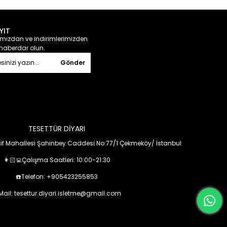
YIT
ızdan ve indirimlerimizden
haberdar olun.
Gönder
TESETTÜR DİYARI
f Mahallesi Şahinbey Caddesi No:77/1 Çekmeköy/ İstanbul
👩🏻‍💻Çalışma Saatleri: 10:00-21:30
☎️Telefon: +905423255853
Mail:
tesettur.diyari.isletme@gmail.com