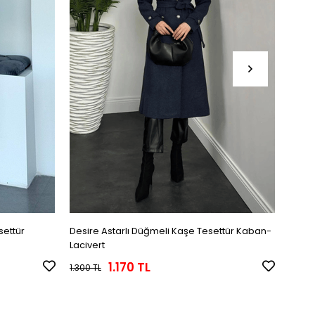
settür
Desire Astarlı Düğmeli Kaşe Tesettür Kaban-
Danis
Lacivert
Kaba
1.170 TL
1.300 TL
1.800 