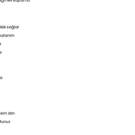
t düğmeli kapama
klık sağlar
kullanım
r
ar
ma
nem alın
utunuz