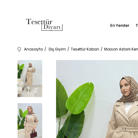
En Yeniler
T
Anasayfa
Dış Giyim
Tesettür Kaban
Maison Astarlı Ke