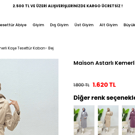
2.500 TL VE ÜZERİ ALIŞVERİŞLERİNİZDE KARGO ÜCRETSİZ !
esettür Abiye
Giyim
Dış Giyim
Üst Giyim
Alt Giyim
Büyük
merli Kaşe Tesettür Kaban- Bej
Maison Astarlı Kemerl
1.620 TL
1.800 TL
Diğer renk seçenekl