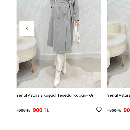
Yenal Astarsız Kuşaklı Tesettür Kaban- Gri
Yenal Astars
900 TL
90
1.000 TL
1.000 TL