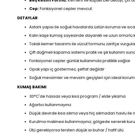
Bel/Kesim Formu:
Kemerli ve kuşaklı bel detayı, çif
Cep:
Fonksiyonel cepler mevcut
DETAYLAR
Astarlı yapısı ile soğuk havalarda üstün koruma ve sıca
Kalın kaşe kumaş sayesinde dayanıklı ve uzun ömürlü 
Tokalı kemer tasarımı ile vücut formunu zarifçe vurgula
Çift düğmeli kapama sistemi pratik ve şık kullanım sun
Fonksiyonel cepler günlük kullanımda pratiklik sağlar
Opak yapı iç göstermez, şeffaf değildir
Soğuk mevsimler ve mevsim geçişleri için ideal koru
KUMAŞ BAKIMI
30°C'de hassas veya kısa program / elde yıkama
Ağartıcı kullanmayınız
Düşük devirde kısa sıkma veya hiç sıkmadan havlu ile 
Kurutma makinesi kullanmayınız; gölgede sererek kur
Ütü gerekiyorsa tersten düşük ısı buhar / hafif ütü