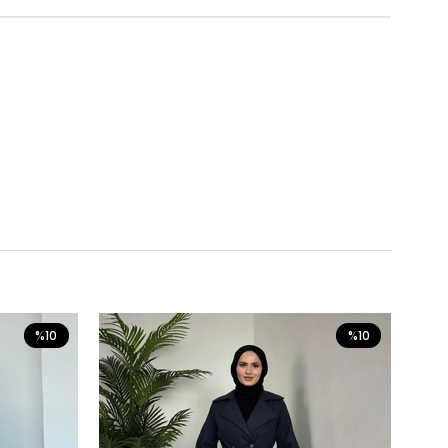
%10
%10