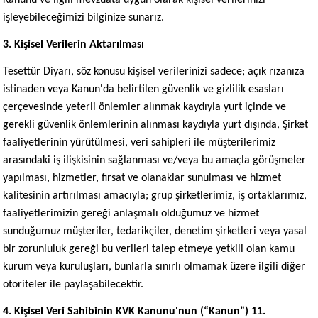
Kanunu ve ilgili mevzuata uygun olarak kişisel verilerinizi
işleyebileceğimizi bilginize sunarız.
3. Kişisel Verilerin Aktarılması
Tesettür Diyarı, söz konusu kişisel verilerinizi sadece; açık rızanıza
istinaden veya Kanun'da belirtilen güvenlik ve gizlilik esasları
çerçevesinde yeterli önlemler alınmak kaydıyla yurt içinde ve
gerekli güvenlik önlemlerinin alınması kaydıyla yurt dışında, Şirket
faaliyetlerinin yürütülmesi, veri sahipleri ile müşterilerimiz
arasındaki iş ilişkisinin sağlanması ve/veya bu amaçla görüşmeler
yapılması, hizmetler, fırsat ve olanaklar sunulması ve hizmet
kalitesinin artırılması amacıyla; grup şirketlerimiz, iş ortaklarımız,
faaliyetlerimizin gereği anlaşmalı olduğumuz ve hizmet
sunduğumuz müşteriler, tedarikçiler, denetim şirketleri veya yasal
bir zorunluluk gereği bu verileri talep etmeye yetkili olan kamu
kurum veya kuruluşları, bunlarla sınırlı olmamak üzere ilgili diğer
otoriteler ile paylaşabilecektir.
4. Kişisel Veri Sahibinin KVK Kanunu'nun (“Kanun”) 11.